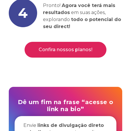
Pronto!
Agora você terá mais
resultados
em suas ações,
explorando
todo o potencial do
seu direct!
Confira nossos planos!
Dê um fim na frase “acesse o
link na bio”
Envie
links de divulgação direto