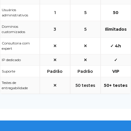
Usuários
1
5
50
administrativos
Domínios
3
5
Ilimitados
customizados
Consultoria com
✕
✕
✓ 4h
expert
✕
✕
✓
IP dedicado
Padrão
Padrão
VIP
Suporte
Testes de
✕
50 testes
50+ testes
entregabilidade