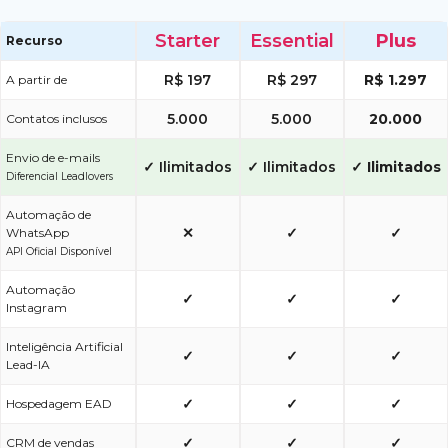
Starter
Essential
Plus
Recurso
R$ 197
R$ 297
R$ 1.297
A partir de
5.000
5.000
20.000
Contatos inclusos
Envio de e-mails
✓ Ilimitados
✓ Ilimitados
✓ Ilimitados
Diferencial Leadlovers
Automação de
✕
✓
✓
WhatsApp
API Oficial Disponível
Automação
✓
✓
✓
Instagram
Inteligência Artificial
✓
✓
✓
Lead-IA
✓
✓
✓
Hospedagem EAD
✓
✓
✓
CRM de vendas