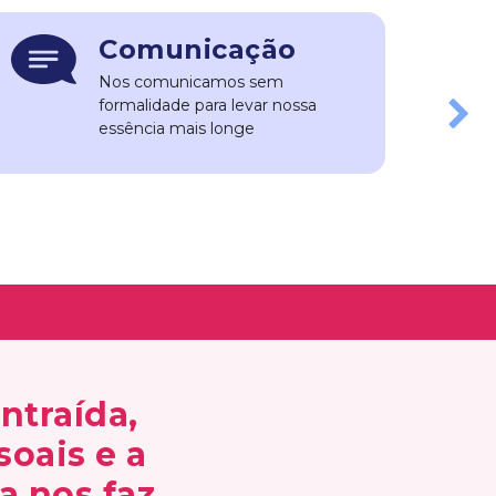
Comunicação
Nos comunicamos sem
formalidade para levar nossa
Next
essência mais longe
traída,
soais e a
a nos faz