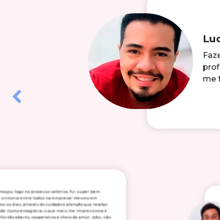
Lu
Faze
prof
me f
Previous
meçou logo no processo seletivo, fui super bem
ita sintonia entre todos na empresa! Mesmo em
os os dias, através do cuidado e atenção que recebo
ade. Como estagiária, o que mais me impressiona é
o tão aberto, cooperativo e cheio de amor. (obs: não