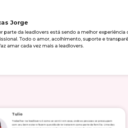
cas Jorge
r parte da leadlovers está sendo a melhor experiência
issional. Todo o amor, acolhimento, suporte e transpar
az amar cada vez mais a leadlovers.
Tulio
Trabalhar na leadlovers é como se sentir em casa, onde as pessoas se preocupam
com seu bem estar e fazem questão de te tratarem como parte da família. Uma das