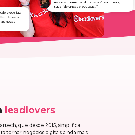
nossa comunidade de llovers. A leadlovers,
suas lideranças e pessoas...”
o o que faz
e! Desde o
s novas
a
leadlovers
tech, que desde 2015, simplifica
ra tornar negócios digitais ainda mais